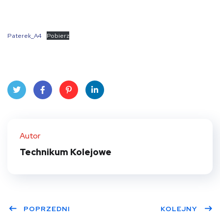
Paterek_A4
Pobierz
Twit
Face
Pint
Linke
ter
book
eres
dIn
Autor
t
Technikum Kolejowe
POPRZEDNI
KOLEJNY