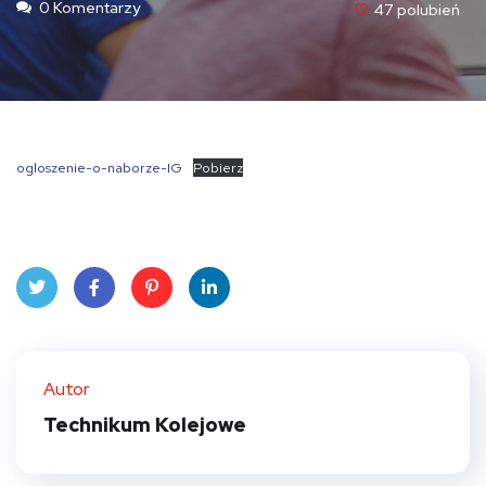
0 Komentarzy
47
Polubień
ogloszenie-o-naborze-IG
Pobierz
Twit
Face
Pint
Linke
ter
book
eres
dIn
Autor
t
Technikum Kolejowe