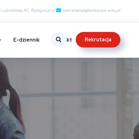
nii Lubelskiej 4C, Bydgoszcz
sekretariat@kolejowe.edu.pl
Rekrutacja
e
E-dziennik
Kontakt