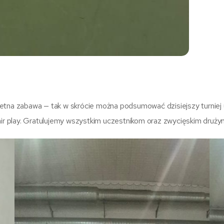
etna zabawa — tak w skrócie można podsumować dzisiejszy turniej u
fair play. Gratulujemy wszystkim uczestnikom oraz zwycięskim druż