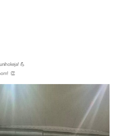
nihokeja! 💪
ynom! 👏