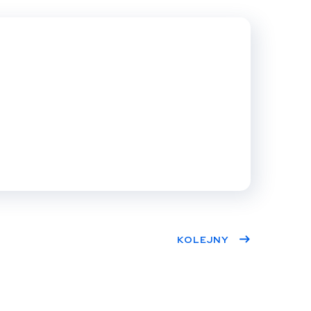
Twit
Face
Pint
Linke
ter
book
eres
dIn
t
KOLEJNY