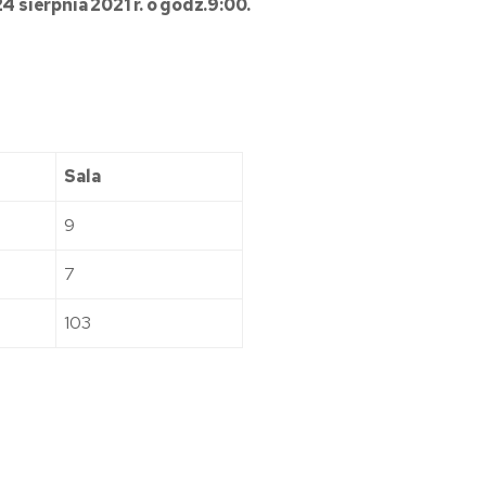
sierpnia 2021 r. o godz.9:00.
Sala
9
7
103