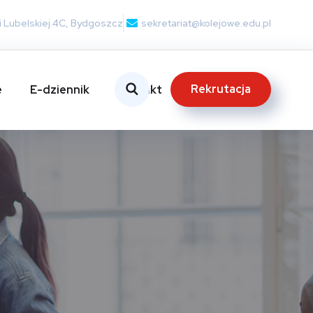
nii Lubelskiej 4C, Bydgoszcz
sekretariat@kolejowe.edu.pl
Rekrutacja
e
E-dziennik
Kontakt