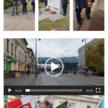
Odtwarzacz
video
00:00
00:35
Odtwarzacz
video