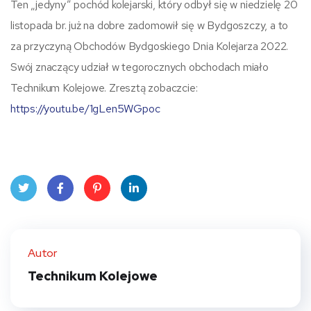
Ten „jedyny” pochód kolejarski, który odbył się w niedzielę 20
listopada br. już na dobre zadomowił się w Bydgoszczy, a to
za przyczyną Obchodów Bydgoskiego Dnia Kolejarza 2022.
Swój znaczący udział w tegorocznych obchodach miało
Technikum Kolejowe. Zresztą zobaczcie:
https://youtu.be/1gLen5WGpoc
Twit
Face
Pint
Linke
ter
book
eres
dIn
Autor
t
Technikum Kolejowe