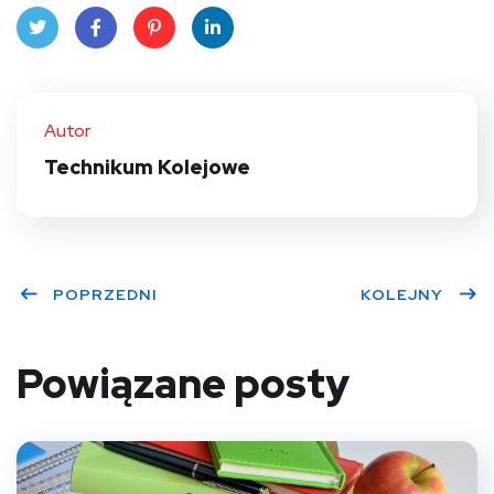
Twit
Face
Pint
Linke
ter
book
eres
dIn
Autor
t
Technikum Kolejowe
POPRZEDNI
KOLEJNY
Powiązane posty