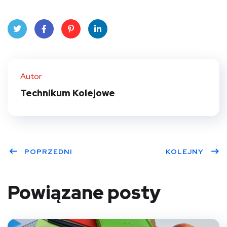
Twit
Face
Pint
Linke
ter
book
eres
dIn
Autor
t
Technikum Kolejowe
POPRZEDNI
KOLEJNY
Powiązane posty