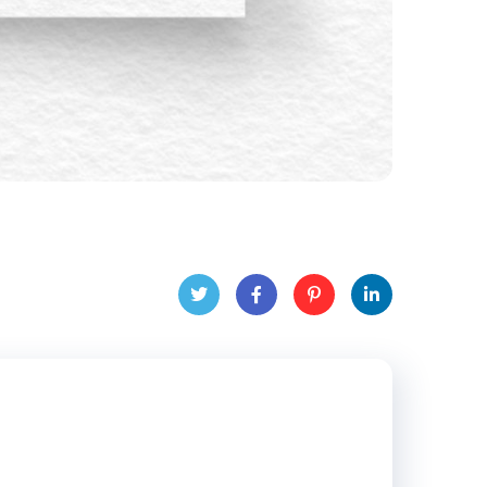
Twit
Face
Pint
Linke
ter
book
eres
dIn
t