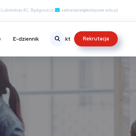
nii Lubelskiej 4C, Bydgoszcz
sekretariat@kolejowe.edu.pl
Rekrutacja
e
E-dziennik
Kontakt