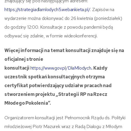
znajdujący się pod następującym adresem:
https://strategiadlamlodych5.webankieta.pl/
. Zapisów na
wydarzenie można dokonywać do 26 kwietnia (poniedziałek)
do godziny 12:00. Konsultacje z powodu pandemii będą
odbywać się zdalnie, w formie wideokonferencji.
Więcej informacji na temat konsultacji znajduje się na
oficjalnej stronie
konsultacji
https://www.gov.pl/DlaMlodych
.
Każdy
uczestnik spotkań konsultacyjnych otrzyma
certyfikat potwierdzający udział w pracach nad
stworzeniem projektu „Strategii RP na Rzecz
Młodego Pokolenia”.
Organizatorem konsultacji jest Pełnomocnik Rządu ds. Polityki
młodzieżowej Piotr Mazurek wraz z Radą Dialogu z Młodym