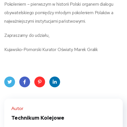
Pokoleniem – pierwszym w historii Polski organem dialogu
obywatelskiego pomiędzy młodym pokoleniem Polaków a
najważniejszymi instytucjami państwowymi.
Zapraszamy do udziału,
Kujawsko-Pomorski Kurator Oświaty Marek Gralik
Twit
Face
Pint
Linke
ter
book
eres
dIn
Autor
t
Technikum Kolejowe