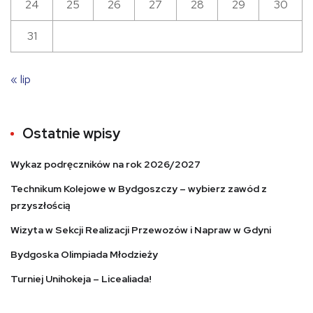
24
25
26
27
28
29
30
31
« lip
Ostatnie wpisy
Wykaz podręczników na rok 2026/2027
Technikum Kolejowe w Bydgoszczy – wybierz zawód z
przyszłością
Wizyta w Sekcji Realizacji Przewozów i Napraw w Gdyni
Bydgoska Olimpiada Młodzieży
Turniej Unihokeja – Licealiada!