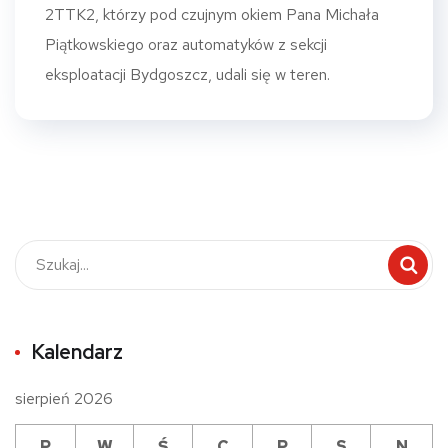
2TTK2, którzy pod czujnym okiem Pana Michała
Piątkowskiego oraz automatyków z sekcji
eksploatacji Bydgoszcz, udali się w teren.
Kalendarz
sierpień 2026
P
W
Ś
C
P
S
N