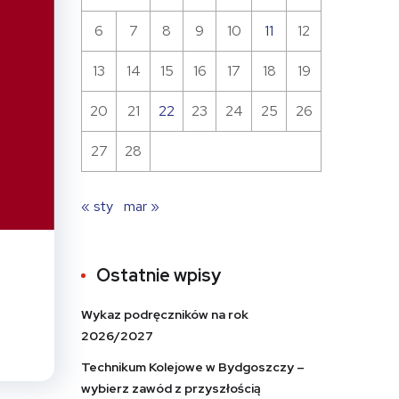
6
7
8
9
10
11
12
13
14
15
16
17
18
19
20
21
22
23
24
25
26
27
28
« sty
mar »
Ostatnie wpisy
Wykaz podręczników na rok
2026/2027
Technikum Kolejowe w Bydgoszczy –
wybierz zawód z przyszłością