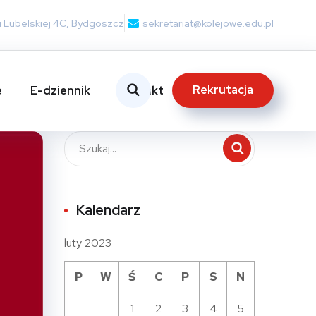
nii Lubelskiej 4C, Bydgoszcz
sekretariat@kolejowe.edu.pl
Rekrutacja
e
E-dziennik
Kontakt
Kalendarz
luty 2023
P
W
Ś
C
P
S
N
1
2
3
4
5