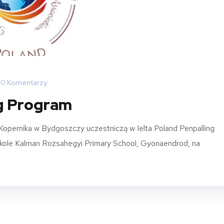
0 Komentarzy
ng Program
Kopernika w Bydgoszczy uczestniczą w Ielta Poland Penpalling
kole Kalman Rozsahegyi Primary School, Gyonaendrod, na