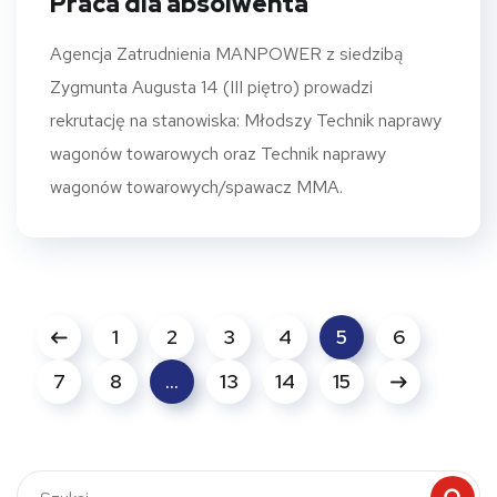
Praca dla absolwenta
Agencja Zatrudnienia MANPOWER z siedzibą
Zygmunta Augusta 14 (III piętro) prowadzi
rekrutację na stanowiska: Młodszy Technik naprawy
wagonów towarowych oraz Technik naprawy
wagonów towarowych/spawacz MMA.
1
2
3
4
5
6
7
8
…
13
14
15